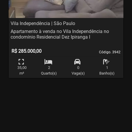
Vila Independência | São Paulo
Apartamento à venda no Vila Independência no
condomínio Residencial Dez Ipiranga I
R$ 285.000,00
Código. 3942
Código. 3942
35,00
2
0
1
m²
Quarto(s)
Vaga(s)
Banho(s)