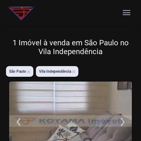
menu
1 Imóvel à venda em São Paulo no
Vila Independência
São Paulo
Vila Independência
‹
›
Previous
N