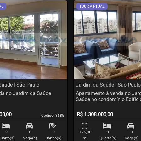
AL
TOUR VIRTUAL
›
‹
t
evious
Next
Previo
Saúde | São Paulo
Jardim da Saúde | São Paulo
da no Jardim da Saúde
Apartamento à venda no Jar
Saúde no condomínio Edifíci
00,00
R$ 1.308.000,00
Código. 3685
Código. 3685
3
0
3
176,00
3
3
uarto(s)
Vaga(s)
Banho(s)
m²
Quarto(s)
Vaga(s)