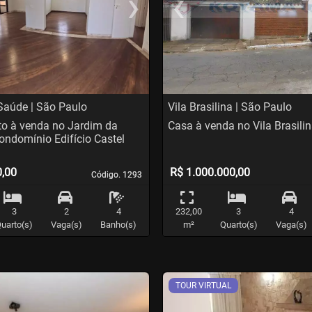
›
‹
t
evious
Next
Previo
Saúde | São Paulo
Vila Brasilina | São Paulo
o à venda no Jardim da
Casa à venda no Vila Brasili
ondomínio Edifício Castel
0,00
R$ 1.000.000,00
Código. 1293
Código. 1293
3
2
4
232,00
3
4
uarto(s)
Vaga(s)
Banho(s)
m²
Quarto(s)
Vaga(s)
TOUR VIRTUAL