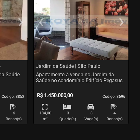
›
‹
›
us
Next
Previous
N
o
Jardim da Saúde | São Paulo
da Saúde
Apartamento à venda no Jardim da
Saúde no condomínio Edifício Pegasus
R$ 1.450.000,00
Código. 3852
Código. 3852
Código. 3696
Código. 3696
6
184,00
3
3
4
Banho(s)
m²
Quarto(s)
Vaga(s)
Banho(s)