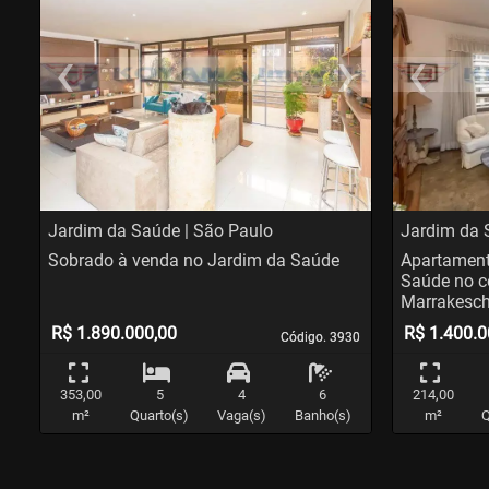
‹
›
‹
Previous
Nex
Pr
Jardim da Saúde | São Paulo
Jardim da 
Sobrado à venda no Jardim da Saúde
Apartament
Saúde no 
Marrakesc
R$ 1.890.000,00
R$ 1.400.0
Código. 3930
Código. 3930
353,00
5
4
6
214,00
m²
Quarto(s)
Vaga(s)
Banho(s)
m²
Q