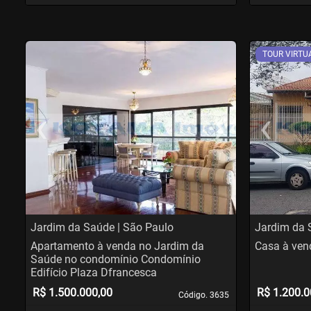
TOUR VIRTU
‹
›
‹
Previous
Nex
Pr
Jardim da Saúde | São Paulo
Jardim da 
Apartamento à venda no Jardim da
Casa à ven
Saúde no condomínio Condomínio
Edifício Plaza Dfrancesca
R$ 1.500.000,00
R$ 1.200.0
Código. 3635
Código. 3635