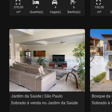
370,00
4
4
6
150,00
m²
Quarto(s)
Vaga(s)
Banho(s)
m²
Q
‹
›
‹
Previous
Nex
Pr
Jardim da Saúde | São Paulo
Bosque da 
Sobrado à venda no Jardim da Saúde
Sobrado à 