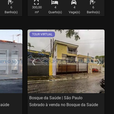
6
300,00
4
4
6
Banho(s)
m²
Quarto(s)
Vaga(s)
Banho(s)
TOUR VIRTUAL
›
‹
›
us
Next
Previous
N
Bosque da Saúde | São Paulo
Saúde
Sobrado à venda no Bosque da Saúde