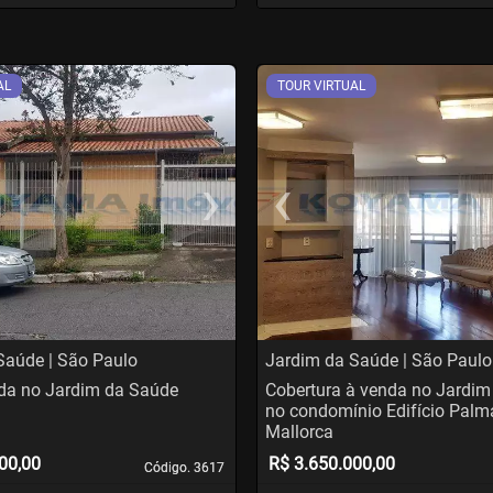
AL
TOUR VIRTUAL
›
‹
t
evious
Next
Previo
Saúde | São Paulo
Jardim da Saúde | São Paulo
da no Jardim da Saúde
Cobertura à venda no Jardim
no condomínio Edifício Palm
Mallorca
00,00
R$ 3.650.000,00
Código. 3617
Código. 3617