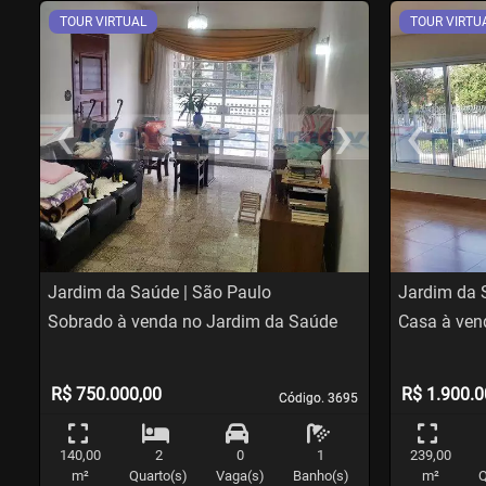
TOUR VIRTUAL
TOUR VIRTU
‹
›
‹
Previous
Nex
Pr
Jardim da Saúde | São Paulo
Jardim da 
Sobrado à venda no Jardim da Saúde
Casa à ven
R$ 750.000,00
R$ 1.900.0
Código. 3695
Código. 3695
140,00
2
0
1
239,00
m²
Quarto(s)
Vaga(s)
Banho(s)
m²
Q