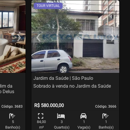
TOUR VIRTUAL
›
‹
›
us
Next
Previous
N
Jardim da Saúde | São Paulo
dim da
Sobrado à venda no Jardim da Saúde
o Delus
R$ 580.000,00
Código. 3683
Código. 3683
Código. 3666
Código. 3666
5
84,00
3
1
1
Banho(s)
m²
Quarto(s)
Vaga(s)
Banho(s)