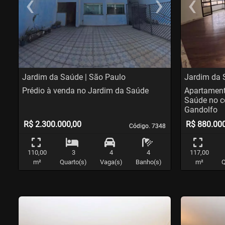
‹
›
‹
Previous
Nex
Pr
Jardim da Saúde | São Paulo
Jardim da 
Prédio à venda no Jardim da Saúde
Apartament
Saúde no c
Gandolfo
R$ 2.300.000,00
R$ 880.00
Código. 7348
Código. 7348
110,00
3
4
4
117,00
m²
Quarto(s)
Vaga(s)
Banho(s)
m²
Q