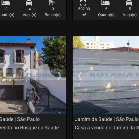
3
4
3
502,00
5
5
uarto(s)
Vaga(s)
Banho(s)
m²
Quarto(s)
Vaga(s)
›
‹
t
evious
Next
Previo
Saúde | São Paulo
Jardim da Saúde | São Paulo
venda no Bosque da Saúde
Casa à venda no Jardim da 