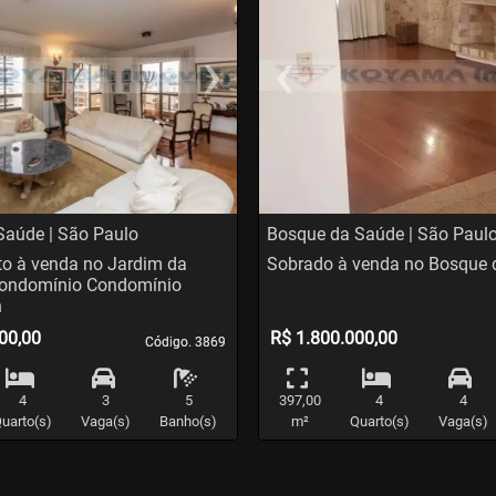
›
‹
t
evious
Next
Previo
Saúde | São Paulo
Bosque da Saúde | São Paul
o à venda no Jardim da
Sobrado à venda no Bosque 
condomínio Condomínio
h
00,00
R$ 1.800.000,00
Código. 3869
Código. 3869
4
3
5
397,00
4
4
uarto(s)
Vaga(s)
Banho(s)
m²
Quarto(s)
Vaga(s)