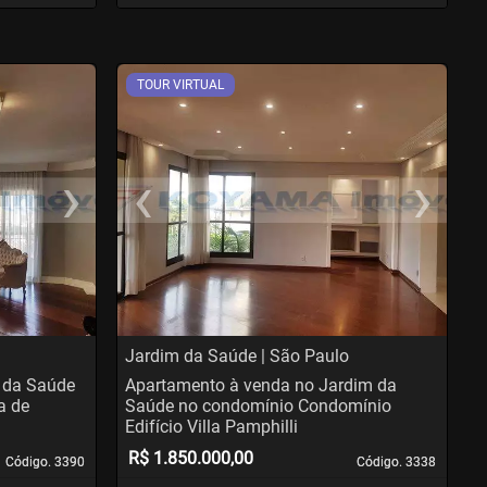
TOUR VIRTUAL
›
‹
›
us
Next
Previous
N
Jardim da Saúde | São Paulo
 da Saúde
Apartamento à venda no Jardim da
a de
Saúde no condomínio Condomínio
Edifício Villa Pamphilli
R$ 1.850.000,00
Código. 3390
Código. 3390
Código. 3338
Código. 3338