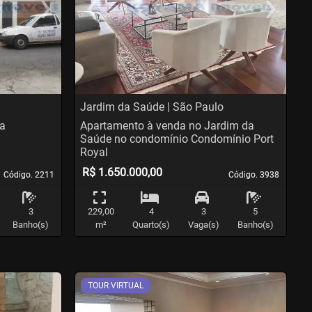
›
‹
›
us
Next
Previous
N
Jardim da Saúde | São Paulo
na
Apartamento à venda no Jardim da
Saúde no condomínio Condomínio Port
Royal
R$ 1.650.000,00
Código. 2211
Código. 2211
Código. 3938
Código. 3938
3
229,00
4
3
5
Banho(s)
m²
Quarto(s)
Vaga(s)
Banho(s)
TOUR VIRTUAL