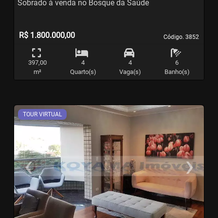
Sobrado à venda no Bosque da Saúde
R$ 1.800.000,00
Código. 3852
Código. 3852
397,00
4
4
6
m²
Quarto(s)
Vaga(s)
Banho(s)
TOUR VIRTUAL
‹
›
Previous
N