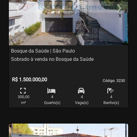
‹
›
Previous
N
Bosque da Saúde | São Paulo
Sobrado à venda no Bosque da Saúde
R$ 1.500.000,00
Código. 3230
Código. 3230
300,00
4
4
4
m²
Quarto(s)
Vaga(s)
Banho(s)