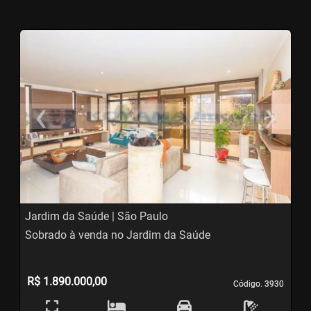
‹
›
Previous
N
Jardim da Saúde | São Paulo
Sobrado à venda no Jardim da Saúde
R$ 1.890.000,00
Código. 3930
Código. 3930