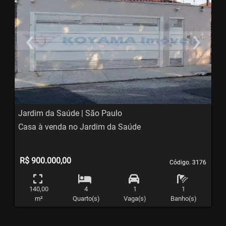
‹
›
Previous
N
Jardim da Saúde | São Paulo
Casa à venda no Jardim da Saúde
R$ 900.000,00
Código. 3176
Código. 3176
140,00
4
1
1
m²
Quarto(s)
Vaga(s)
Banho(s)