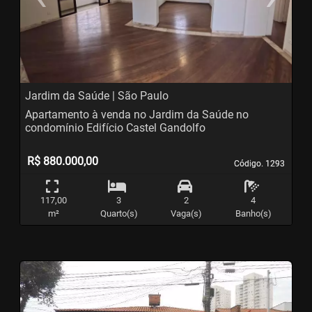
Previous
N
Jardim da Saúde | São Paulo
Apartamento à venda no Jardim da Saúde no
condomínio Edifício Castel Gandolfo
R$ 880.000,00
Código. 1293
Código. 1293
117,00
3
2
4
m²
Quarto(s)
Vaga(s)
Banho(s)