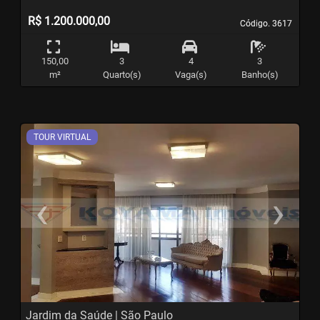
R$ 1.200.000,00
Código. 3617
Código. 3617
150,00
3
4
3
m²
Quarto(s)
Vaga(s)
Banho(s)
TOUR VIRTUAL
‹
›
Previous
N
Jardim da Saúde | São Paulo