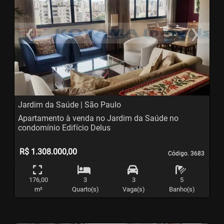
‹
›
Previous
N
Jardim da Saúde | São Paulo
Apartamento à venda no Jardim da Saúde no
condomínio Edifício Delus
R$ 1.308.000,00
Código. 3683
Código. 3683
176,00
3
3
5
m²
Quarto(s)
Vaga(s)
Banho(s)