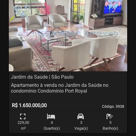
‹
›
Previous
N
Jardim da Saúde | São Paulo
Apartamento à venda no Jardim da Saúde no
condomínio Condomínio Port Royal
R$ 1.650.000,00
Código. 3938
Código. 3938
229,00
4
3
5
m²
Quarto(s)
Vaga(s)
Banho(s)