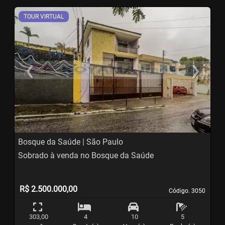
TOUR VIRTUAL
‹
›
Previous
N
Bosque da Saúde | São Paulo
Sobrado à venda no Bosque da Saúde
R$ 2.500.000,00
Código. 3050
Código. 3050
303,00
4
10
5