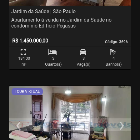
Jardim da Saúde | São Paulo
Apartamento à venda no Jardim da Saúde no
condomínio Edifício Pegasus
R$ 1.450.000,00
Código. 3696
Código. 3696
184,00
3
3
4
m²
Quarto(s)
Vaga(s)
Banho(s)
TOUR VIRTUAL
‹
›
Previous
N