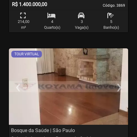
R$ 1.400.000,00
Código. 3869
Código. 3869
214,00
4
3
5
m²
Quarto(s)
Vaga(s)
Banho(s)
TOUR VIRTUAL
‹
›
Previous
N
Bosque da Saúde | São Paulo