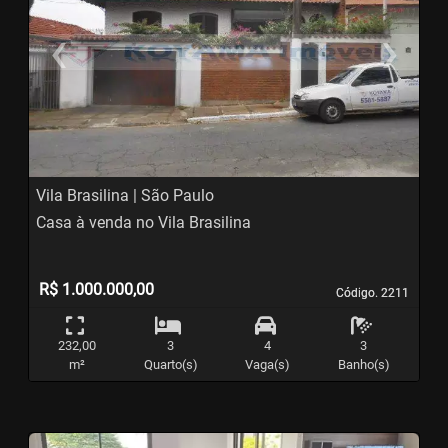
‹
›
Previous
N
Vila Brasilina | São Paulo
Casa à venda no Vila Brasilina
R$ 1.000.000,00
Código. 2211
Código. 2211
232,00
3
4
3
m²
Quarto(s)
Vaga(s)
Banho(s)