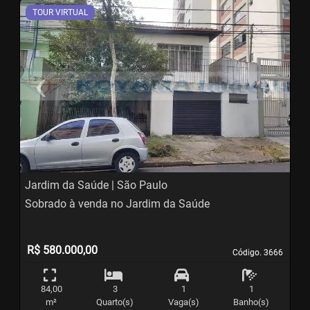
TOUR VIRTUAL
‹
›
Previous
N
Jardim da Saúde | São Paulo
Sobrado à venda no Jardim da Saúde
R$ 580.000,00
Código. 3666
Código. 3666
84,00
3
1
1
m²
Quarto(s)
Vaga(s)
Banho(s)