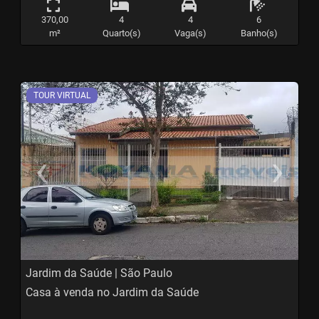
370,00
4
4
6
m²
Quarto(s)
Vaga(s)
Banho(s)
TOUR VIRTUAL
‹
›
Previous
N
Jardim da Saúde | São Paulo
Casa à venda no Jardim da Saúde