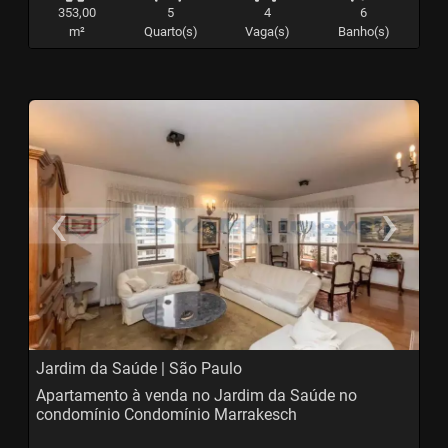
353,00
5
4
6
m²
Quarto(s)
Vaga(s)
Banho(s)
‹
›
Previous
N
Jardim da Saúde | São Paulo
Apartamento à venda no Jardim da Saúde no
condomínio Condomínio Marrakesch