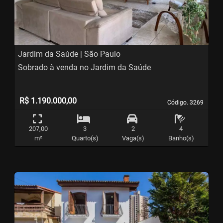
Previous
N
Jardim da Saúde | São Paulo
Sobrado à venda no Jardim da Saúde
R$ 1.190.000,00
Código. 3269
Código. 3269
207,00
3
2
4
m²
Quarto(s)
Vaga(s)
Banho(s)