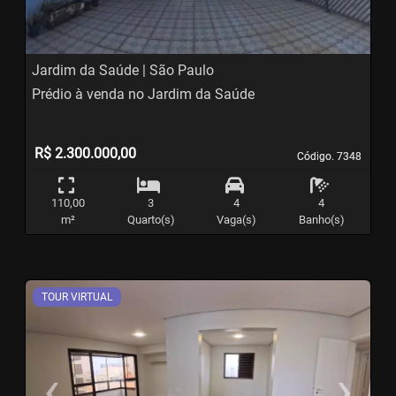
Jardim da Saúde | São Paulo
Prédio à venda no Jardim da Saúde
R$ 2.300.000,00
Código. 7348
Código. 7348
110,00
3
4
4
m²
Quarto(s)
Vaga(s)
Banho(s)
TOUR VIRTUAL
‹
›