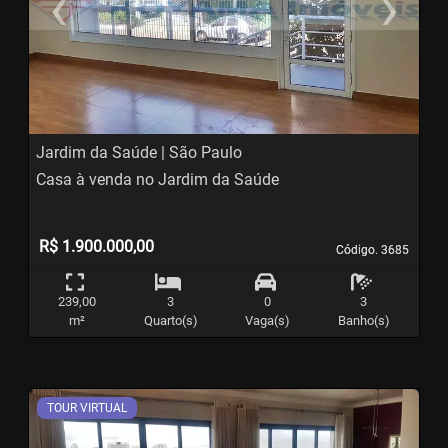
‹
›
Previous
N
Jardim da Saúde | São Paulo
Casa à venda no Jardim da Saúde
R$ 1.900.000,00
Código. 3685
Código. 3685
239,00
3
0
3
m²
Quarto(s)
Vaga(s)
Banho(s)
TOUR VIRTUAL