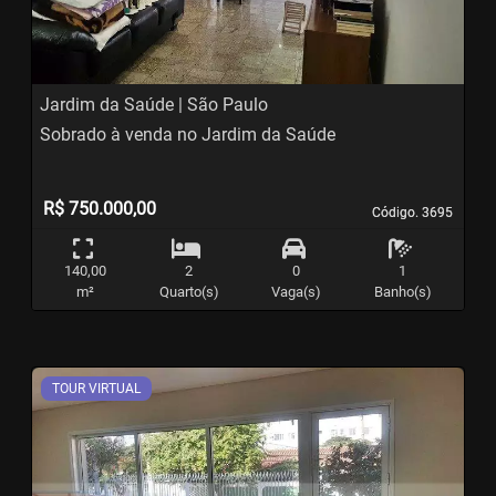
Jardim da Saúde | São Paulo
Sobrado à venda no Jardim da Saúde
R$ 750.000,00
Código. 3695
Código. 3695
140,00
2
0
1
m²
Quarto(s)
Vaga(s)
Banho(s)
TOUR VIRTUAL