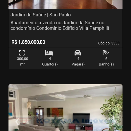
Jardim da Saúde | São Paulo
Apartamento à venda no Jardim da Saúde no
condomínio Condomínio Edifício Villa Pamphilli
R$ 1.850.000,00
Código. 3338
Código. 3338
300,00
4
4
6
m²
Quarto(s)
Vaga(s)
Banho(s)
‹
›