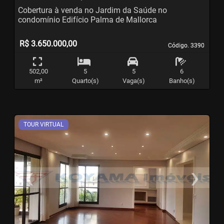
Cobertura à venda no Jardim da Saúde no
condomínio Edifício Palma de Mallorca
R$ 3.650.000,00
Código. 3390
Código. 3390
502,00
5
5
6
m²
Quarto(s)
Vaga(s)
Banho(s)
TOUR VIRTUAL
‹
›
Previous
N