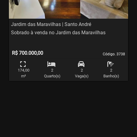
Jardim das Maravilhas | Santo André
Sobrado à venda no Jardim das Maravilhas
R$ 700.000,00
Código. 3738
Código. 3738
174,00
2
2
2
m²
Quarto(s)
Vaga(s)
Banho(s)