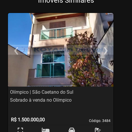
Imóveis Similares
‹
›
Previous
Ne
Olímpico | São Caetano do Sul
C
Sobrado à venda no Olímpico
S
R$ 1.500.000,00
Código. 3484
Código. 3484