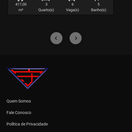
417,00
3
6
5
m²
Quarto(s)
Vaga(s)
Banho(s)
Quem Somos
Fale Conosco
Política de Privacidade