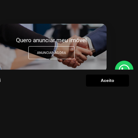
Quero anunciar meu imóvel
ANUNCIAR AGORA
i
Aceito