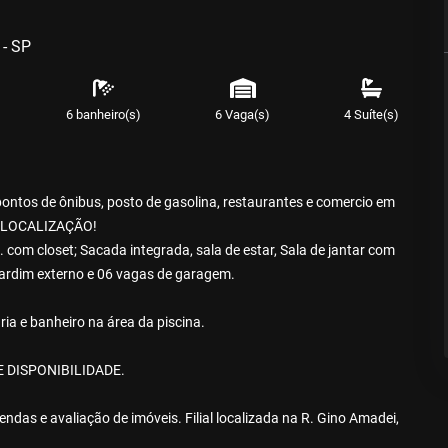
 - SP
6 banheiro(s)
6 Vaga(s)
4 Suíte(s)
tos de ônibus, posto de gasolina, restaurantes e comercio em
MA LOCALIZAÇÃO!
 com closet; Sacada integrada, sala de estar, Sala de jantar com
, jardim externo e 06 vagas de garagem.
ia e banheiro na área da piscina.
 DISPONIBILIDADE.
das e avaliação de imóveis. Filial localizada na R. Gino Amadei,