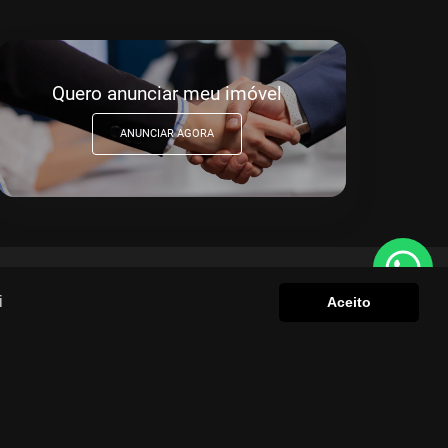
Quero anunciar meu imóvel
ANUNCIAR AGORA
i
Aceito