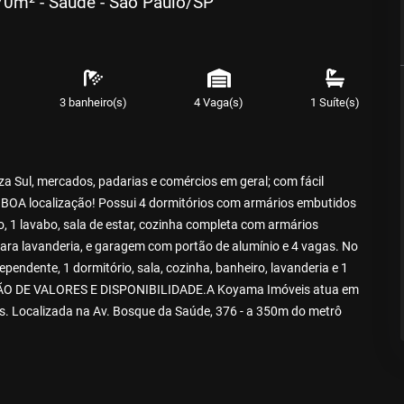
70m² - Saúde - São Paulo/SP
3 banheiro(s)
4 Vaga(s)
1 Suíte(s)
 Sul, mercados, padarias e comércios em geral; com fácil
 - BOA localização! Possui 4 dormitórios com armários embutidos
o, 1 lavabo, sala de estar, cozinha completa com armários
para lavanderia, e garagem com portão de alumínio e 4 vagas. No
endente, 1 dormitório, sala, cozinha, banheiro, lavanderia e 1
O DE VALORES E DISPONIBILIDADE.A Koyama Imóveis atua em
is. Localizada na Av. Bosque da Saúde, 376 - a 350m do metrô