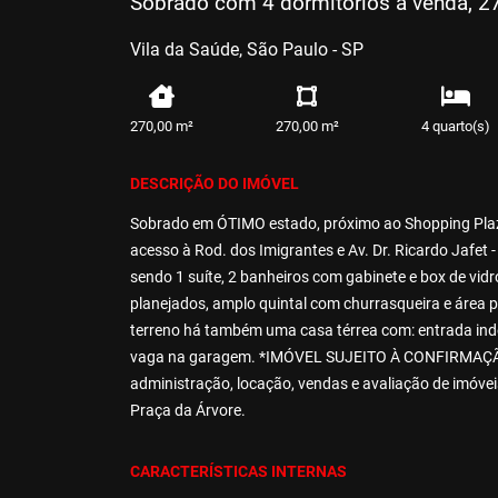
Sobrado com 4 dormitórios à venda, 2
Vila da Saúde, São Paulo - SP
270,00 m²
270,00 m²
4 quarto(s)
DESCRIÇÃO DO IMÓVEL
Sobrado em ÓTIMO estado, próximo ao Shopping Plaza
acesso à Rod. dos Imigrantes e Av. Dr. Ricardo Jafet
sendo 1 suíte, 2 banheiros com gabinete e box de vidr
planejados, amplo quintal com churrasqueira e área 
terreno há também uma casa térrea com: entrada indep
vaga na garagem. *IMÓVEL SUJEITO À CONFIRMAÇÃ
administração, locação, vendas e avaliação de imóve
Praça da Árvore.
CARACTERÍSTICAS INTERNAS