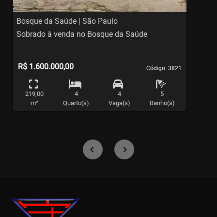
Bosque da Saúde | São Paulo
S
Sobrado à venda no Bosque da Saúde
S
R$ 1.600.000,00
Código. 3821
Código. 3821
219,00
4
4
5
m²
Quarto(s)
Vaga(s)
Banho(s)