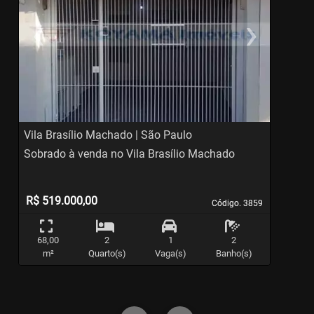
‹
›
Previous
Ne
Vila Brasílio Machado | São Paulo
V
Sobrado à venda no Vila Brasílio Machado
S
R$ 519.000,00
Código. 3859
Código. 3859
68,00
2
1
2
m²
Quarto(s)
Vaga(s)
Banho(s)