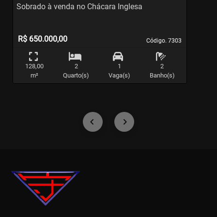
Sobrado à venda no Chácara Inglesa
S
R$ 650.000,00
Código. 7303
Código. 7303
128,00
2
1
2
m²
Quarto(s)
Vaga(s)
Banho(s)