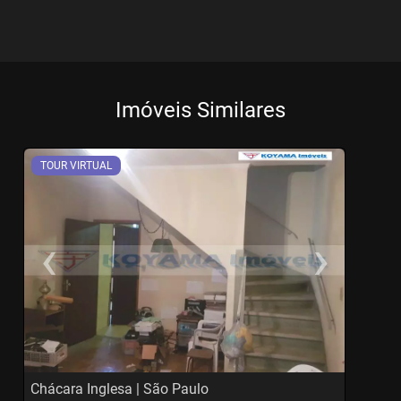
Imóveis Similares
TOUR VIRTUAL
‹
›
Previous
Ne
Chácara Inglesa | São Paulo
S