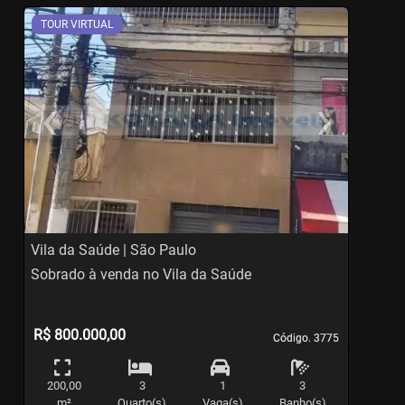
TOUR VIRTUAL
‹
›
Previous
Ne
Vila da Saúde | São Paulo
V
Sobrado à venda no Vila da Saúde
S
R$ 800.000,00
Código. 3775
Código. 3775
200,00
3
1
3
m²
Quarto(s)
Vaga(s)
Banho(s)