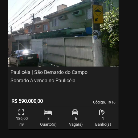
‹
›
Previous
Ne
Paulicéia | São Bernardo do Campo
P
Sobrado à venda no Paulicéia
S
R$ 590.000,00
Código. 1916
Código. 1916
186,00
3
6
1
m²
Quarto(s)
Vaga(s)
Banho(s)