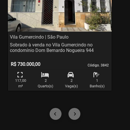
Previous
Ne
Vila Gumercindo | São Paulo
B
Sobrado à venda no Vila Gumercindo no
S
condomínio Dom Bernardo Nogueira 944
R$ 730.000,00
Código. 3842
Código. 3842
117,00
2
2
1
m²
Quarto(s)
Vaga(s)
Banho(s)