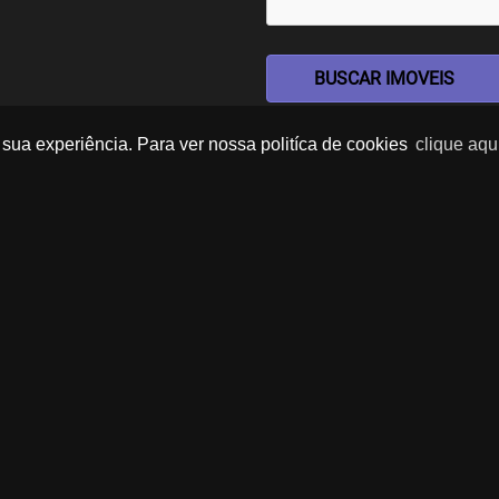
BUSCAR IMOVEIS
sua experiência. Para ver nossa politíca de cookies
clique aqu
Imóveis Similares
TOUR VIRTUAL
‹
›
‹