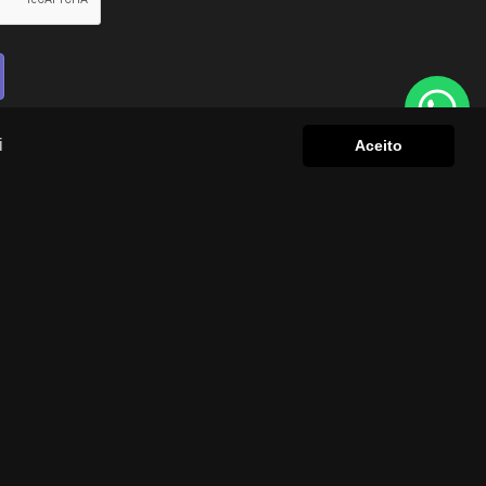
i
Aceito
›
‹
›
‹