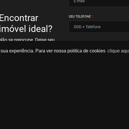
Encontrar
SEU TELEFONE
*
imóvel ideal?
Não se preocupe. Deixe seu
email e telefone que um
Ao informar meus dados, eu
sua experiência. Para ver nossa politíca de cookies
clique aqu
especialista irá te ajudar.
concordo com a
Política de
Privacidade
.
BUSCAR IMOVEIS