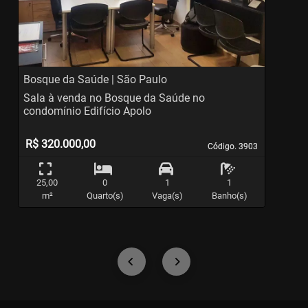
Previous
Ne
Bosque da Saúde | São Paulo
V
Sala à venda no Bosque da Saúde no
S
condomínio Edifício Apolo
T
R$ 320.000,00
Código. 3903
Código. 3903
25,00
0
1
1
m²
Quarto(s)
Vaga(s)
Banho(s)