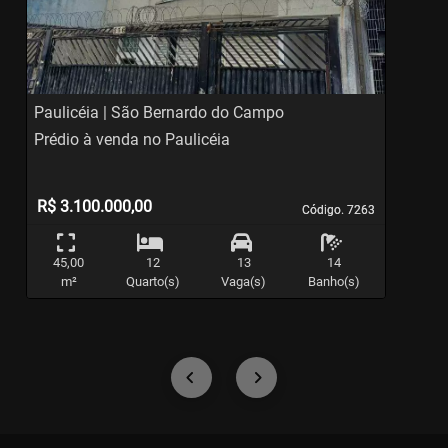
Previous
Ne
Paulicéia | São Bernardo do Campo
V
Prédio à venda no Paulicéia
P
R$ 3.100.000,00
Código. 7263
Código. 7263
45,00
12
13
14
m²
Quarto(s)
Vaga(s)
Banho(s)