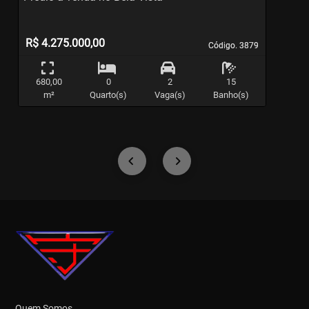
R$ 4.275.000,00
Código. 3879
Código. 3879
680,00
0
2
15
m²
Quarto(s)
Vaga(s)
Banho(s)
Quem Somos