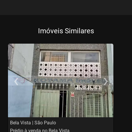
Imóveis Similares
‹
›
Previous
Ne
Bela Vista | São Paulo
C
Prédio à venda no Bela Vista
P