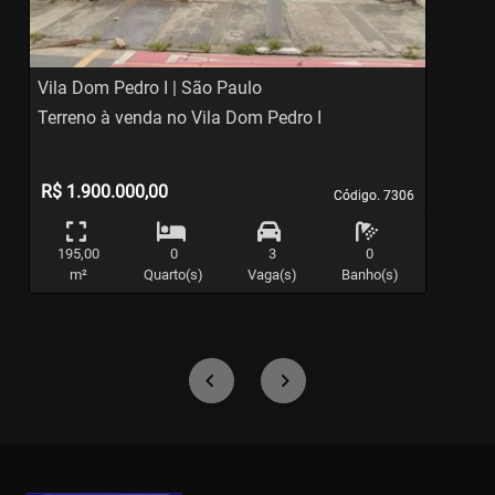
Vila Dom Pedro I | São Paulo
J
Terreno à venda no Vila Dom Pedro I
C
R$ 1.900.000,00
Código. 7306
Código. 7306
195,00
0
3
0
m²
Quarto(s)
Vaga(s)
Banho(s)