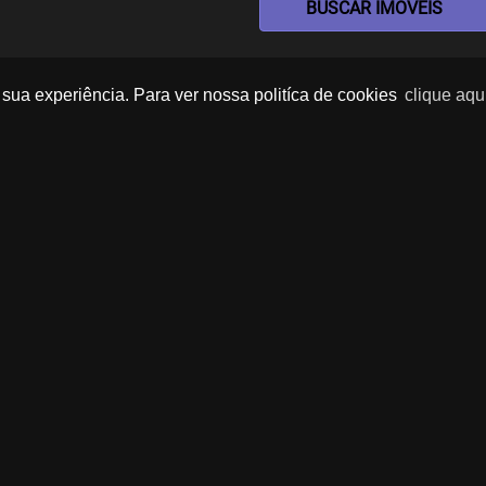
BUSCAR IMOVEIS
sua experiência. Para ver nossa politíca de cookies
clique aqu
Imóveis Similares
TOUR VIRTUAL
‹
›
‹
s
ext
Previous
Next
Previo