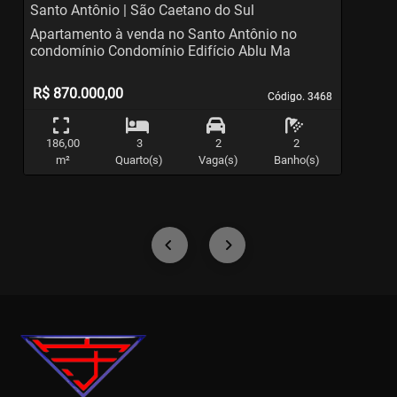
Santo Antônio | São Caetano do Sul
S
Apartamento à venda no Santo Antônio no
A
condomínio Condomínio Edifício Ablu Ma
c
R$ 870.000,00
Código. 3468
Código. 3468
186,00
3
2
2
m²
Quarto(s)
Vaga(s)
Banho(s)