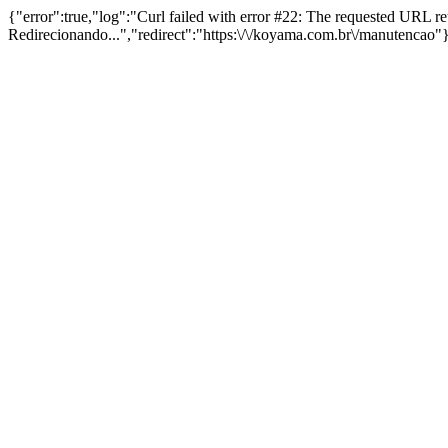
{"error":true,"log":"Curl failed with error #22: The requested URL 
Redirecionando...","redirect":"https:\/\/koyama.com.br\/manutencao"