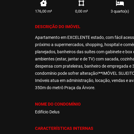
176,00 m²
0,00 m²
3 quarto(s)
DESCRIÇÃO DO IMÓVEL
Apartamento em EXCELENTE estado, com fácil acesso à
próximo a supermercados, shopping, hospital e comér
planejados, banheiros das suítes com gabinete e box 
ambientes (estar, jantar e de TV) com sacada, cozinh
despensa com prateleiras, banheiro de empregada e 3 
condomínio pode sofrer alteração!**IMÓVEL SUJ
Imóveis atua em administração, locação, vendas e ava
350m do metrô Praça da Árvore.
NOME DO CONDOMÍNIO
Edifício Delus
CARACTERÍSTICAS INTERNAS