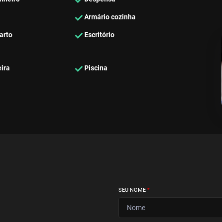
Armário cozinha
arto
Escritório
ira
Piscina
SEU NOME
*