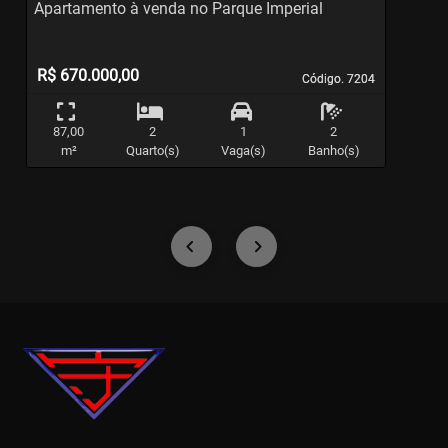
Apartamento à venda no Parque Imperial
A
c
d
R$ 670.000,00
Código. 7204
Código. 7204
87,00
2
1
2
m²
Quarto(s)
Vaga(s)
Banho(s)