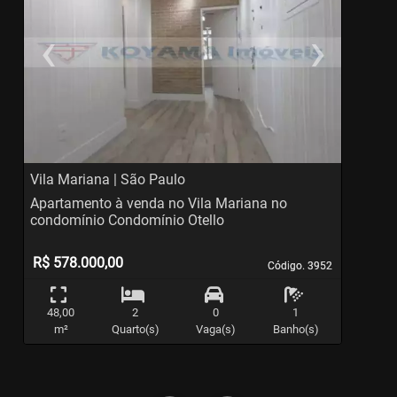
‹
›
Previous
Ne
Vila Mariana | São Paulo
C
Apartamento à venda no Vila Mariana no
A
condomínio Condomínio Otello
c
R$ 578.000,00
Código. 3952
Código. 3952
48,00
2
0
1
m²
Quarto(s)
Vaga(s)
Banho(s)