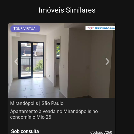
Imóveis Similares
TOUR VIRTUAL
‹
›
Previous
Ne
Mirandópolis | São Paulo
B
Apartamento à venda no Mirandópolis no
A
condomínio Mio 25
c
Sob consulta
Código. 7260
Código. 7260