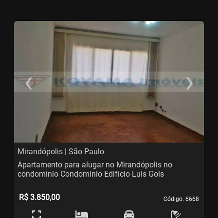
‹
›
Previous
N
Mirandópolis | São Paulo
Apartamento para alugar no Mirandópolis no
condomínio Condomínio Edifício Luis Gois
R$ 3.850,00
Código. 6668
Código. 6668