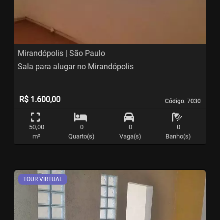
Previous
N
Mirandópolis | São Paulo
Sala para alugar no Mirandópolis
R$ 1.600,00
Código. 7030
Código. 7030
50,00
0
0
0
m²
Quarto(s)
Vaga(s)
Banho(s)
TOUR VIRTUAL