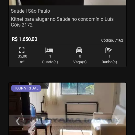
Saúde | São Paulo
Kitnet para alugar no Saúde no condomínio Luís
Góis 2172
R$ 1.650,00
Código. 7162
Código. 7162
35,00
1
0
1
m²
Quarto(s)
Vaga(s)
Banho(s)
TOUR VIRTUAL
‹
›
Previous
N