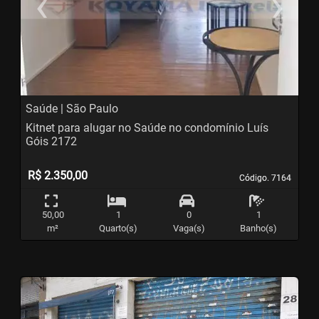
‹
›
Previous
N
Saúde | São Paulo
Kitnet para alugar no Saúde no condomínio Luís
Góis 2172
R$ 2.350,00
Código. 7164
Código. 7164
50,00
1
0
1
m²
Quarto(s)
Vaga(s)
Banho(s)