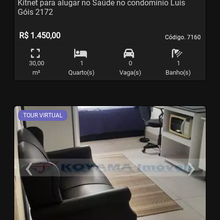
Kitnet para alugar no Saúde no condomínio Luís
Góis 2172
R$ 1.450,00
Código. 7160
Código. 7160
30,00
1
0
1
m²
Quarto(s)
Vaga(s)
Banho(s)
TOUR VIRTUAL
‹
›
Previous
N