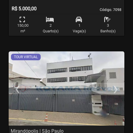
R$ 5.000,00
Código. 7098
Código. 7098
150,00
2
1
3
m²
Quarto(s)
Vaga(s)
Banho(s)
TOUR VIRTUAL
‹
›
Previous
N
Mirandópolis | São Paulo