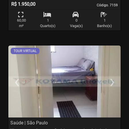
R$ 1.950,00
Código. 7159
Código. 7159
60,00
1
0
1
m²
Quarto(s)
Vaga(s)
Banho(s)
TOUR VIRTUAL
‹
›
Previous
N
Saúde | São Paulo