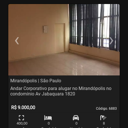
‹
›
Previous
N
Mirandópolis | São Paulo
Andar Corporativo para alugar no Mirandópolis no
condomínio Av Jabaquara 1820
R$ 9.000,00
Código. 6883
Código. 6883
400,00
0
0
8