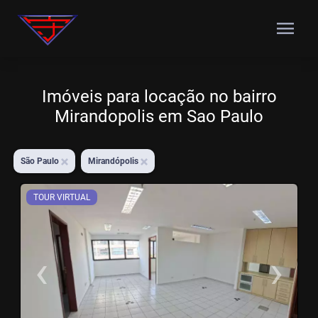
menu
Imóveis para locação no bairro
Mirandopolis em Sao Paulo
São Paulo
Mirandópolis
TOUR VIRTUAL
‹
›
Previous
N