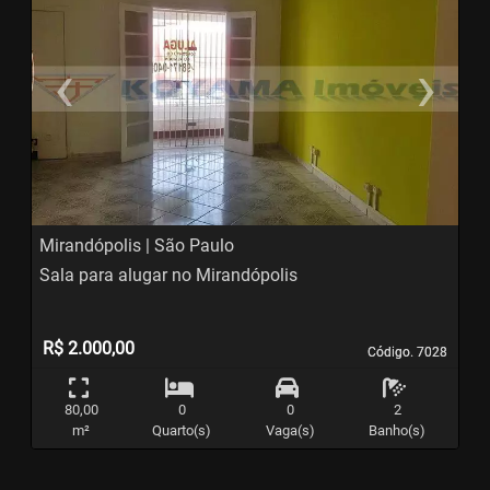
‹
›
Previous
N
Mirandópolis | São Paulo
Sala para alugar no Mirandópolis
R$ 2.000,00
Código. 7028
Código. 7028
80,00
0
0
2
m²
Quarto(s)
Vaga(s)
Banho(s)