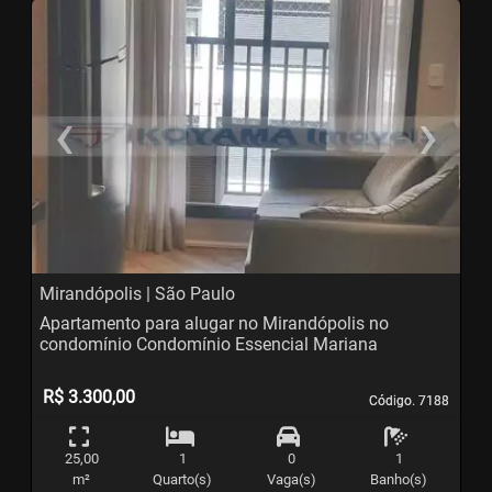
‹
›
Previous
N
Mirandópolis | São Paulo
Apartamento para alugar no Mirandópolis no
condomínio Condomínio Essencial Mariana
R$ 3.300,00
Código. 7188
Código. 7188
25,00
1
0
1
m²
Quarto(s)
Vaga(s)
Banho(s)