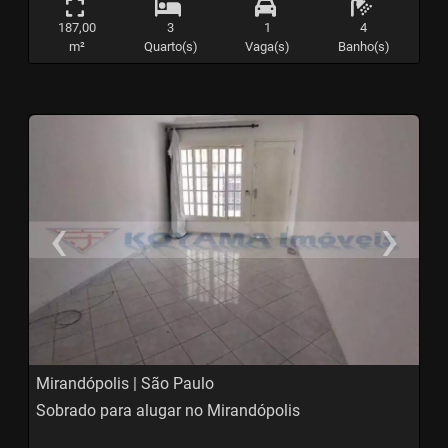
187,00
3
1
4
m²
Quarto(s)
Vaga(s)
Banho(s)
‹
›
Previous
N
Mirandópolis | São Paulo
Sobrado para alugar no Mirandópolis