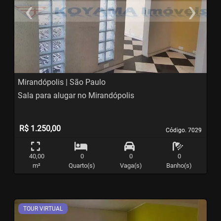
‹
›
Previous
N
Mirandópolis | São Paulo
Sala para alugar no Mirandópolis
R$ 1.250,00
Código. 7029
Código. 7029
40,00
0
0
0
m²
Quarto(s)
Vaga(s)
Banho(s)
TOUR VIRTUAL