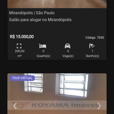
Mirandópolis | São Paulo
Salão para alugar no Mirandópolis
R$ 15.000,00
Código. 7050
Código. 7050
200,00
0
0
1
m²
Quarto(s)
Vaga(s)
Banho(s)
TOUR VIRTUAL
‹
›