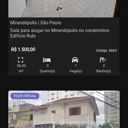
Mirandópolis | São Paulo
Sala para alugar no Mirandópolis no condomínio
Edifício Rubi
R$ 1.500,00
Código. 6663
Código. 6663
56,00
0
1
2
m²
Quarto(s)
Vaga(s)
Banho(s)
TOUR VIRTUAL
‹
›