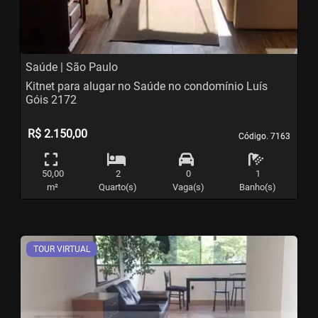
Saúde | São Paulo
Kitnet para alugar no Saúde no condomínio Luís
Góis 2172
R$ 2.150,00
Código. 7163
Código. 7163
50,00
2
0
1
m²
Quarto(s)
Vaga(s)
Banho(s)
TOUR VIRTUAL