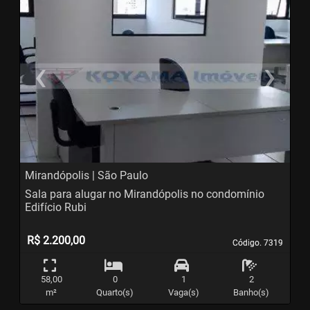
‹
›
Previous
N
Mirandópolis | São Paulo
Sala para alugar no Mirandópolis no condomínio
Edifício Rubi
R$ 2.200,00
Código. 7319
Código. 7319
58,00
0
1
2
m²
Quarto(s)
Vaga(s)
Banho(s)