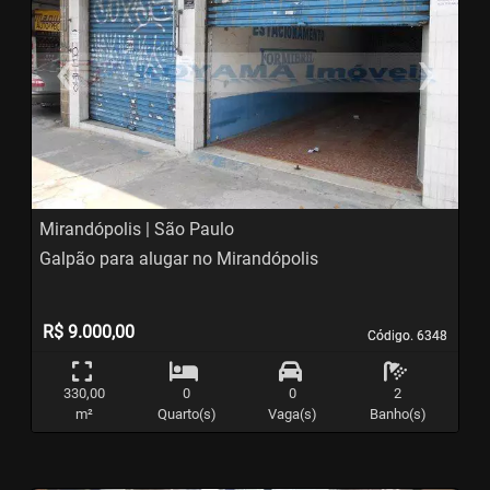
‹
›
Previous
N
Mirandópolis | São Paulo
Galpão para alugar no Mirandópolis
R$ 9.000,00
Código. 6348
Código. 6348
330,00
0
0
2
m²
Quarto(s)
Vaga(s)
Banho(s)