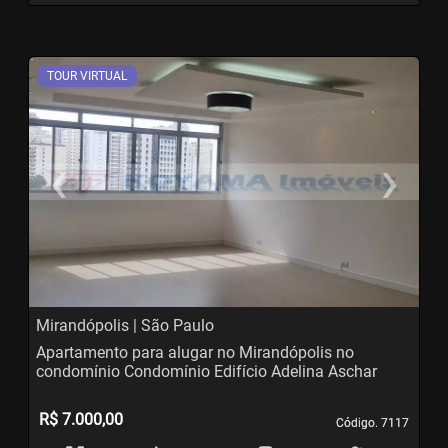
TOUR VIRTUAL
‹
›
Previous
N
Mirandópolis | São Paulo
Apartamento para alugar no Mirandópolis no
condomínio Condomínio Edifício Adelina Aschar
R$ 7.000,00
Código. 7117
Código. 7117