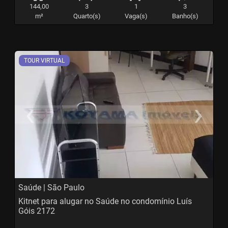
144,00
3
1
3
m²
Quarto(s)
Vaga(s)
Banho(s)
TOUR VIRTUAL
‹
›
Previous
N
Saúde | São Paulo
Kitnet para alugar no Saúde no condomínio Luís
Góis 2172