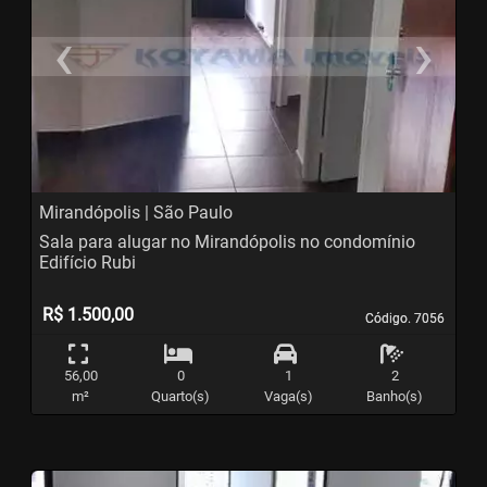
‹
›
Previous
N
Mirandópolis | São Paulo
Sala para alugar no Mirandópolis no condomínio
Edifício Rubi
R$ 1.500,00
Código. 7056
Código. 7056
56,00
0
1
2
m²
Quarto(s)
Vaga(s)
Banho(s)