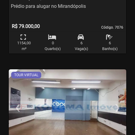
Prédio para alugar no Mirandópolis
R$ 79.000,00
Código. 7076
Código. 7076
1154,00
0
6
6
m²
Quarto(s)
Vaga(s)
Banho(s)
TOUR VIRTUAL
‹
›
Previous
N