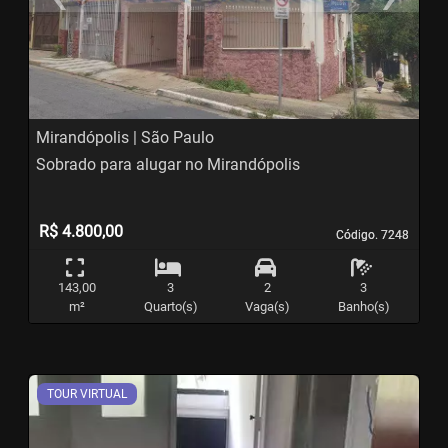
Previous
N
Mirandópolis | São Paulo
Sobrado para alugar no Mirandópolis
R$ 4.800,00
Código. 7248
Código. 7248
143,00
3
2
3
m²
Quarto(s)
Vaga(s)
Banho(s)
TOUR VIRTUAL